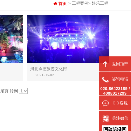
首页
>
工程案例
>
娱乐工程
返回顶部
河北承德旅游文化街
河北承德旅游文化街
2021-06-02
咨询电话
020-86423189 /
页
尾页
转到
4008017299
ＱＱ客服
关注微信