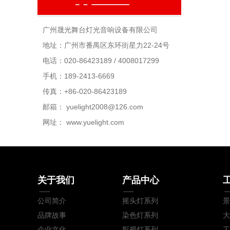
广州晟光舞台灯光音响设备有限公司
地址：广州市番禺区东环街星力22-24号
电话：020-86423189 / 4008017299
手机：189-2413-6669
传真：+86-020-86423189
邮箱：
yuelight2008@126.com
网址：
www.yuelight.com
关于我们
产品中心
公司简介
摇头灯系列
景
品牌故事
染色灯系列
大
企业文化
影视灯系列
工