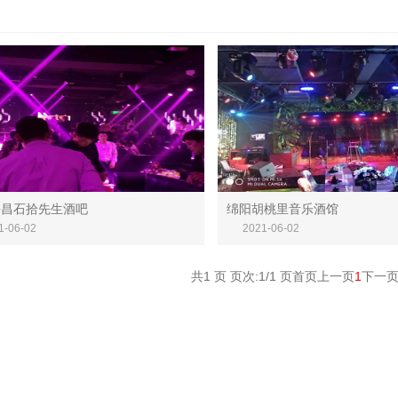
昌石拾先生酒吧
绵阳胡桃里音乐酒馆
许昌石拾先生酒吧
绵阳胡桃里音乐酒馆
1-06-02
2021-06-02
共1 页 页次:1/1 页
首页
上一页
1
下一