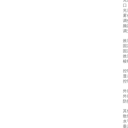
先
口
光
雾
调
频
调
效
固
固
效
棱
控
显
控
外
外
防
其
散
水
垂