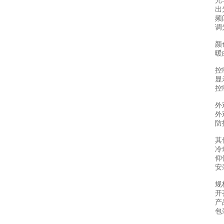
光
出
频
调
颜
暖
控
显
控
外
外
防
其
冷
仰
安
规
开
产
包